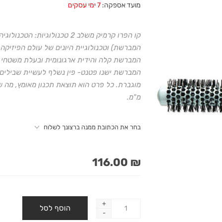
מועד אספקה:
7 ימי עסקים
קו הפרו קרמיק משלב 2 טכנולוג
המברשת) וטכנולוגיית היונים של עולם הפיזיקה 
המברשת קלה והידית ארגונומית ובעלת משטחי א
המברשת ישנו פטנט- פין נשלף לעשיית שבילים.
מ"מ.
בחר את הכתובת ממנה ברצונך לשלוח
₪ 116.00
+
-