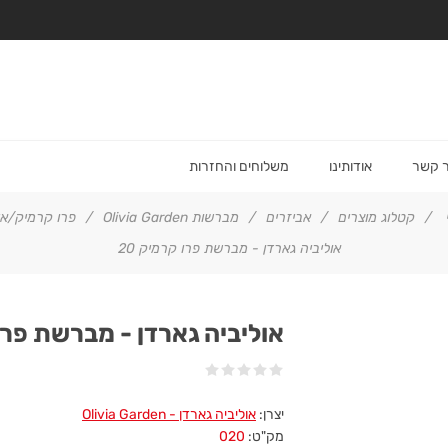
ר קשר
אודותינו
משלוחים והחזרות
/
קטלוג מוצרים
/
אביזרים
/
מברשות Olivia Garden
/
פרו קרמיק/איו
אוליביה גארדן - מברשת פרו קרמיק 20
אוליביה גארדן - מברשת פרו 
יצרן:
אוליביה גארדן - Olivia Garden
מק"ט:
020