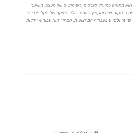
 הוא מתאים במיוחד לצרכים ולשימושים של מעצבי השיער
, בזכות הגודל שלו- 10 ס"מ, 9 השיניים החזקות שלו והקפיץ העמיד שלו. ההיקף של הקליפס רחב
במיוחד, מה שמאפשר לו "לתפוס" כמות נאה של שיער ולסייע בעבודה המקצועית. המחיר הוא עבור 4 יחידות