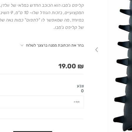
קליפס ג'מבו הוא הכוכב החדש במלאי של וולדן.
המקצועיים
של קליפס ג'מבו.
בחר את הכתובת ממנה ברצונך לשלוח
₪ 19.00
צבע
0