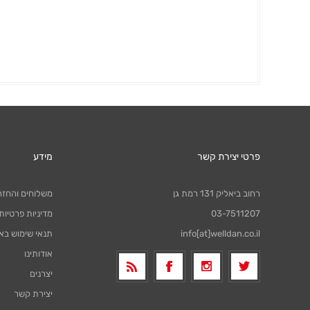
פרטי יצירת קשר
מידע
רחוב ביאליק 131 רמת גן
משלוחים והחזר
03-7511207
מדיניות פרטיות
info[at]welldan.co.il
תנאי שימוש בא
אודותינו
יצרנים
יצירת קשר