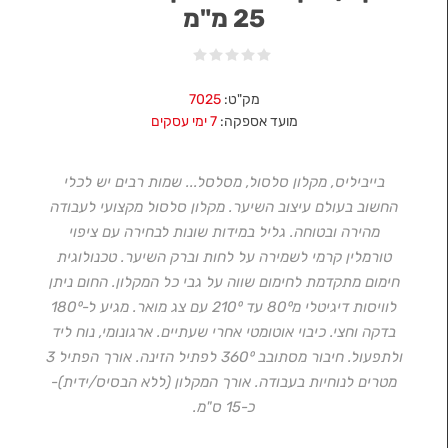
25 מ"מ
מק"ט:
7025
מועד אספקה:
7 ימי עסקים
בייביליס, מקלון סלסול, מסלסל... שמות רבים יש לכלי
החשוב בעולם עיצוב השיער. מקלון סלסול מקצועי לעבודה
מהירה ובטוחה. גליל במידות שונות לבחירה עם ציפוי
טורמלין קרמי לשמירה על לחות וברק השיער. טכנולוגית
חימום מתקדמת לחימום שווה על גבי כל המקלון. החום ניתן
לוויסות דיגיטלי מ80⁰ עד 210⁰ עם צג מואר. מגיע ל-180⁰
בדקה וחצי. כיבוי אוטומטי אחרי שעתיים. ארגונומי, נוח ליד
ולתפעול. חיבור מסתובב 360⁰ לפתיל הזינה. אורך הפתיל 3
מטרים לנוחיות בעבודה. אורך המקלון (ללא הבסיס/ידית)-
כ-15 ס"מ.