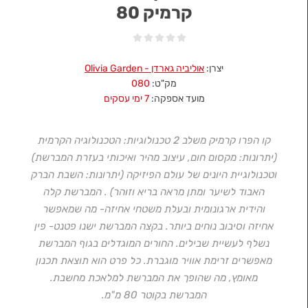
קרמיק 80
יצרן:
אוליביה גארדן - Olivia Garden
מק"ט:
080
מועד אספקה:
7 ימי עסקים
קו הפרו קרמיק משלב 2 טכנולוגיות: הטכנולוגיה הקרמית
(יתרונות: מקסום חום, עיצוב מהיר ואיכותי בעזרת המברשת)
וטכנולוגיית היונים של עולם הפיזיקה (יתרונות: השבת הברק
האבוד לשיער ומתן מראה בריא וזוהר) . המברשת קלה
והידית ארגונומית ובעלת משטחי אחיזה- מה שמאפשר
אחיזה וסיבוב נוחים ביותר. בקצה המברשת ישנו פטנט- פין
נשלף לעשיית שבילים. החורים המוגדלים בגוף המברשת
מאפשרים זרימת אוויר מוגברת. כל פרט הוא תוצאת תכנון
מאומץ, מה שהופך את המברשת למלאכת מחשבת.
המברשת בקוטר 80 מ"מ.