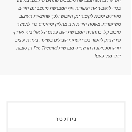
השיער. בראש המברשת מעוצבים פתחים שתוכננו במיוחד
בכדי להגביר את האוורור. גוף המברשת מעוצב עם חורים
מוגדלים ומביא לקיצור זמן הייבוש ולכך שתוצאות העיצוב
משתפרות. משטח הידית אינו מחליק ומהונדס כדי לאפשר
סיבוב קל. בתחתית המברשת ישנו פטנט של אוליביה גארדן-
פין שניתן להפוך בכדי לפתוח שבילים בשיער. בעזרת עיצוב
חדש וטכנולוגיה חדשנית- מברשות Pro Thermal הן טובות
יותר מאי פעם!
ניוזלטר