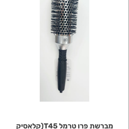
מברשת פרו טרמל T45(קלאסיק