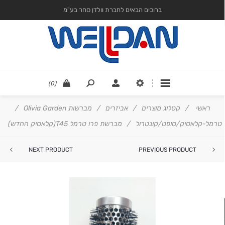
ברוכים הבאים לחברת וולדן סחר בע"מ
(0)
ראשי
/
קטלוג מוצרים
/
אביזרים
/
מברשות Olivia Garden
/
טרמל-קלאסיק/סופט/קונטרול
/
מברשת פרו טרמל T45(קלאסיק החדש)
NEXT PRODUCT
PREVIOUS PRODUCT