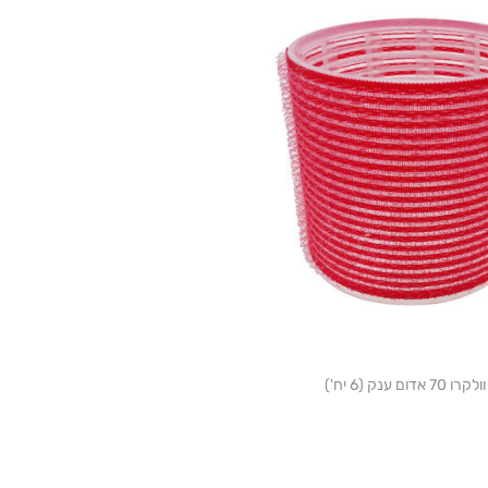
ם ענק (6 יח')