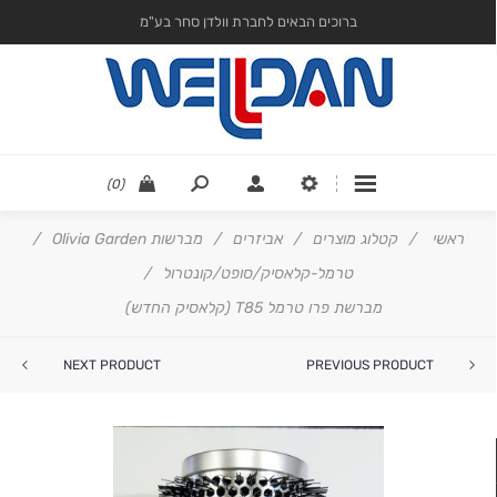
ברוכים הבאים לחברת וולדן סחר בע"מ
(0)
ראשי
/
קטלוג מוצרים
/
אביזרים
/
מברשות Olivia Garden
/
טרמל-קלאסיק/סופט/קונטרול
/
מברשת פרו טרמל T85 (קלאסיק החדש)
NEXT PRODUCT
PREVIOUS PRODUCT