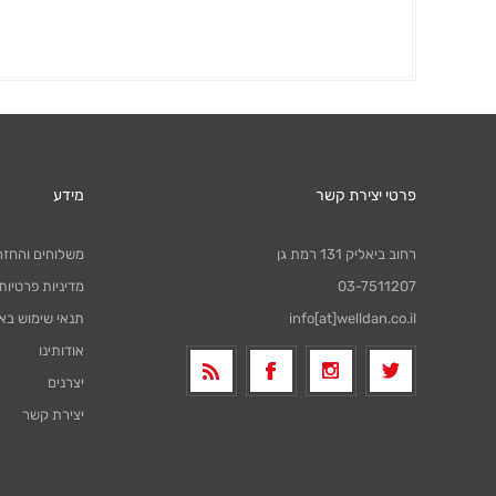
פרטי יצירת קשר
מידע
רחוב ביאליק 131 רמת גן
משלוחים והחזר
03-7511207
מדיניות פרטיות
info[at]welldan.co.il
תנאי שימוש בא
אודותינו
יצרנים
יצירת קשר