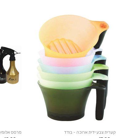
קערית צבע ידית ארוכה - בודד
מרסס אלומיני